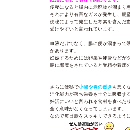
。
便秘になると腸内に老廃物が溜まり
それにより有害なガスが発生し、腸
便秘によって発生した毒素を含んだ
受けやすいと言われています。
血液だけでなく、腸に便が溜まって
があります。
妊娠するためには卵巣や卵管などが
腸に邪魔をされていると受精や着床
さらに便秘で
小腸や胃の働き
も悪く
消化能力が落ち栄養も十分に吸収す
妊活にいいと言われる食材を食べた
全く意味がなくなってしまいます。
なので毎日腸をスッキリできるよう