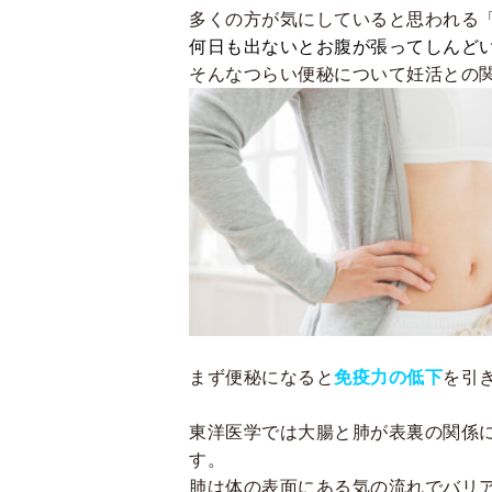
多くの方が気にしていると思われる「
何日も出ないとお腹が張ってしんど
そんなつらい便秘について妊活との
まず便秘になると
免疫力の低下
を引
東洋医学では大腸と肺が表裏の関係
す。
肺は体の表面にある気の流れでバリ