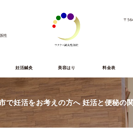
〒56
係性
妊活鍼灸
美容はり
料金表
市で妊活をお考えの方へ 妊活と便秘の