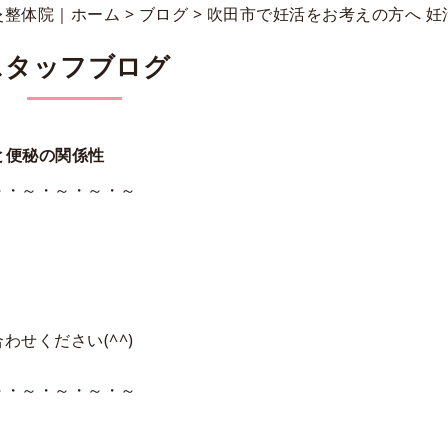
灸整体院｜ホーム
>
ブログ
> 吹田市で妊活をお考えの方へ 
スタッフブログ
と便秘の関係性
～・～・～・～・～
せください(^^)
～・～・～・～・～