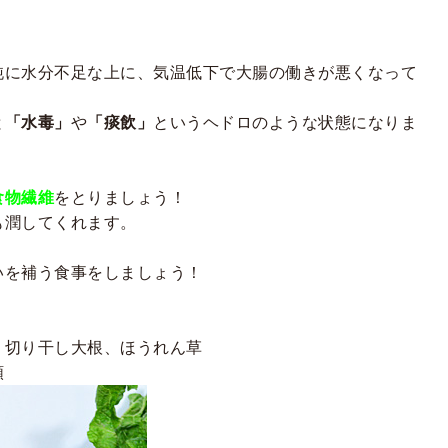
純に水分不足な上に、気温低下で大腸の働きが悪くなって
と
「水毒」
や
「痰飲」
というヘドロのような状態になりま
食物繊維
をとりましょう！
も潤してくれます。
いを補う食事をしましょう！
、切り干し大根、ほうれん草
類