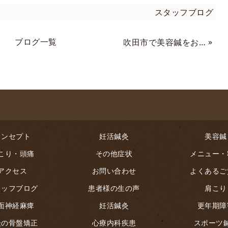
スタッフブログ
ブログ一覧
»
吹田市で美容鍼をお考えの方へ 紫外線の恐怖
コンセプト
妊活鍼灸
美容鍼
こり・頭痛
その他症状
メニュー・
アクセス
お問い合わせ
よくあるご
タッフブログ
患者様の生の声
肩こり
面神経麻痺
妊活鍼灸
更年期障
後の骨盤矯正
心療内科疾患
スポーツ