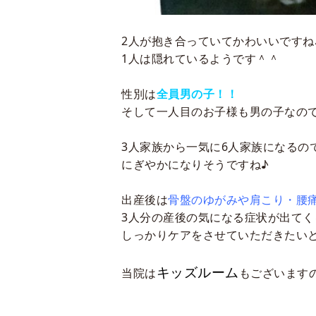
2
人が抱き合っていてかわいいですね
1
人は隠れているようです＾＾
性別は
全員男の子！！
そして一人目のお子様も男の子なの
3人家族から一気に6人家族になるの
にぎやかになりそうですね♪
出産後は
骨盤のゆがみや肩こり・腰
3人分の産後の気になる症状が出てく
しっかりケアをさせていただきたい
キッズルーム
当院は
もございますの