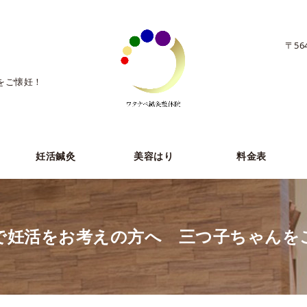
〒56
をご懐妊！
妊活鍼灸
美容はり
料金表
で妊活をお考えの方へ 三つ子ちゃんを