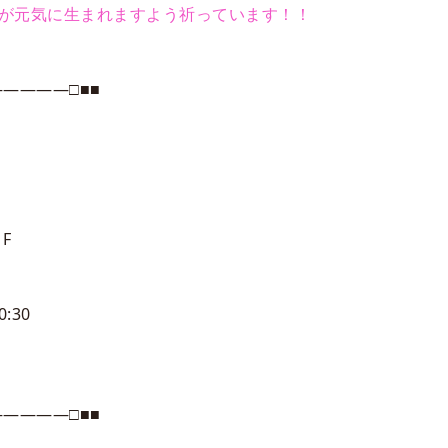
んが元気に生まれますよう祈っています！！
――――□■■
F
:30
――――□■■