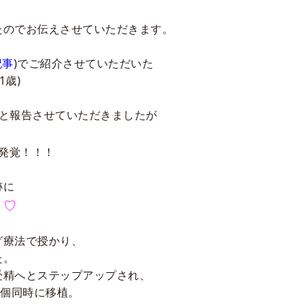
たのでお伝えさせていただきます。
記事
)
でご紹介させていただいた
1
歳
)
と報告させていただきましたが
発覚！！！
跡に
♡
！
グ療法で授かり、
た。
受精へとステップアップされ、
個同時に移植。