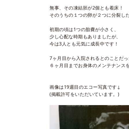
無事、その凍結胚が
2
個とも
着床
！
そのうちの１つの卵が２つに分裂し
初期の頃は
1
つの胎嚢が小さく、
少し心配な時期もありましたが、
今は
3
人とも元気に成長中です！
7
ヶ月目から入院されるとのことだっ
６ヶ月目までお身体のメンテナンス
画像は
19
週目のエコー写真です↓
(
掲載許可をいただいています。
)