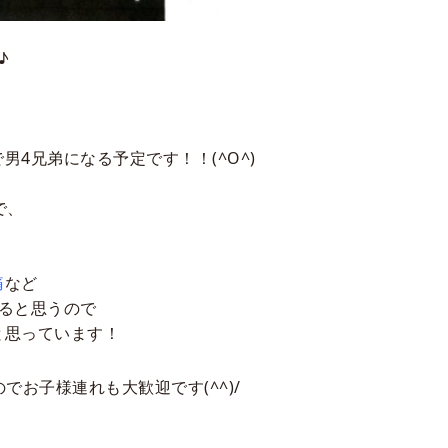
♪
で男
4
兄弟になる予定です！！(^O^)
で、
痛
など
ると思うので
と思っています！
でお子様連れも大歓迎です(^^)/