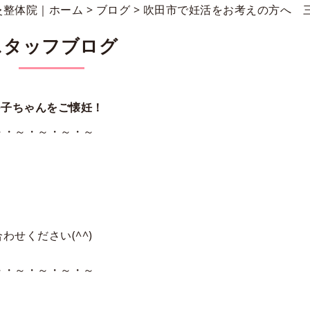
灸整体院｜ホーム
>
ブログ
> 吹田市で妊活をお考えの方へ 
スタッフブログ
つ子ちゃんをご懐妊！
～・～・～・～・～
せください(^^)
～・～・～・～・～