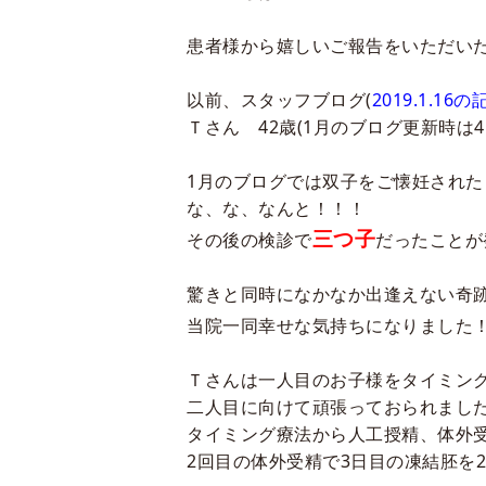
患者様から嬉しいご報告をいただい
以前、スタッフブログ
(
2019.1.16の
Ｔさん
42
歳
(1
月のブログ更新時は
4
1
月のブログでは双子をご懐妊された
な、な、なんと！！！
三つ子
その後の検診で
だったことが
驚きと同時になかなか出逢えない奇
当院一同幸せな気持ちになりました
Ｔさんは一人目のお子様をタイミン
二人目に向けて頑張っておられまし
タイミング療法から人工授精、体外
2
回目の体外受精で
3
日目の凍結胚を
2