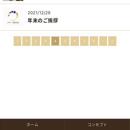
2021/12/29
年末のご挨拶
‹
1
2
3
4
5
6
7
8
›
»
ホーム
コンセプト