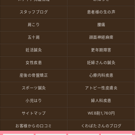
スタッフブログ
患者様の生の声
肩こり
腰痛
五十肩
顔面神経麻痺
妊活鍼灸
更年期障害
女性疾患
妊婦さんの鍼灸
産後の骨盤矯正
心療内科疾患
スポーツ鍼灸
アトピー性皮膚炎
小児はり
婦人科疾患
サイトマップ
WEB割1,760円
お客様からの口コミ
くわばたさんのブログ