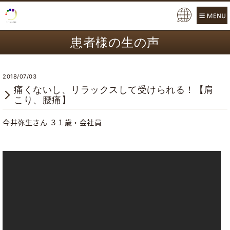
Pow
ere
患者様の生の声
d b
y
2018/07/03
痛くないし、リラックスして受けられる！【肩
こり、腰痛】
今井弥生さん ３１歳・会社員