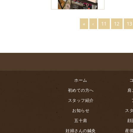
«
‹
11
12
13
ホーム
初めての方へ
肩
スタッフ紹介
お知らせ
ス
五十肩
顔
妊婦さんの鍼灸
産