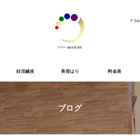
〒56
妊活鍼灸
美容はり
料金表
ブログ