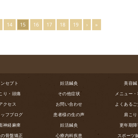
14
15
16
17
18
19
›
»
コンセプト
妊活鍼灸
美容鍼
こり・頭痛
その他症状
メニュー・
アクセス
お問い合わせ
よくあるご
タッフブログ
患者様の生の声
肩こり
面神経麻痺
妊活鍼灸
更年期障
後の骨盤矯正
心療内科疾患
スポーツ