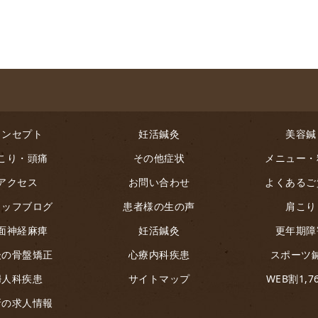
コンセプト
妊活鍼灸
美容鍼
こり・頭痛
その他症状
メニュー・
アクセス
お問い合わせ
よくあるご
タッフブログ
患者様の生の声
肩こり
面神経麻痺
妊活鍼灸
更年期障
後の骨盤矯正
心療内科疾患
スポーツ
婦人科疾患
サイトマップ
WEB割1,7
新の求人情報