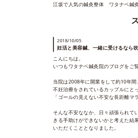
江坂で人気の鍼灸整体 ワタナベ鍼
2018/10/05
妊活と美容鍼、一緒に受けるなら
こんにちは。
いつもワタナベ鍼灸院のブログをご
当院は
2008
年に開業をして約
10
年間
不妊治療をされているカップルにと
「ゴールの見えない不安な長距離マ
そんな不安ななか、日々頑張られて
きる手助けができないかと考えた結
いただくこととなりました。