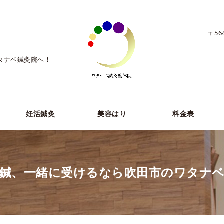
〒56
タナベ鍼灸院へ！
妊活鍼灸
美容はり
料金表
鍼、一緒に受けるなら吹田市のワタナ