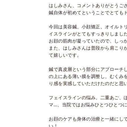
はしみさん、コメントありがとうご
鍼自体が初めてということでとてもドキ
今回は美容鍼、小顔矯正、オイルト
イスラインがとてもすっきりしまし
お顔の筋肉が凝っていたので、しっ
また、はしみさんは普段から肩こり
て嬉しいです。
鍼で真皮層という部分にアプローチ
の上にある薄い膜を調整し、むくみ
り感を実感していただけたのだと思
フェイスラインの悩み、二重あご、
マ…、当院ではお悩みひとつひとつ
お顔のケアも身体の治療と一緒にし
い！