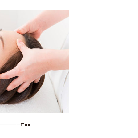
――――□■■