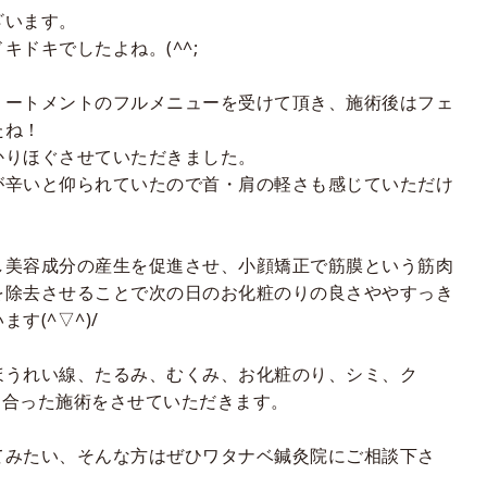
ざいます。
ドキでしたよね。(^^;
リートメントのフルメニューを受けて頂き、施術後はフェ
たね！
かりほぐさせていただきました。
が辛いと仰られていたので首・肩の軽さも感じていただけ
し美容成分の産生を促進させ、小顔矯正で筋膜という筋肉
を除去させることで次の日のお化粧のりの良さややすっき
います
(^
▽
^)/
ほうれい線、たるみ、むくみ、お化粧のり、シミ、ク
に合った施術をさせていただきます。
てみたい、そんな方はぜひワタナベ鍼灸院にご相談下さ