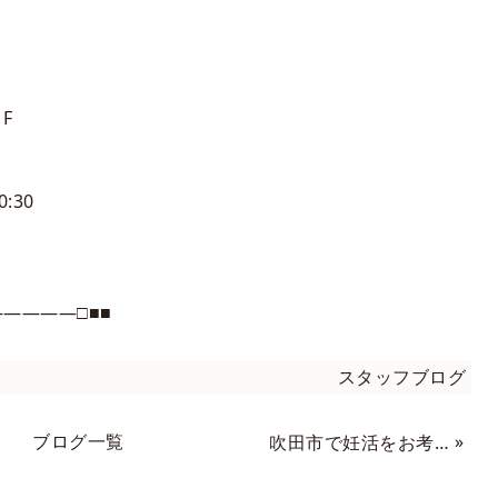
F
:30
――――□■■
スタッフブログ
ブログ一覧
»
吹田市で妊活をお考えの方へ 生理のお悩みをお持ちの方