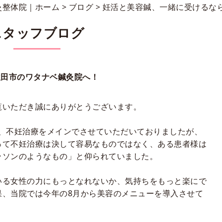
灸整体院｜ホーム
>
ブログ
> 妊活と美容鍼、一緒に受けるな
スタッフブログ
吹田市のワタナベ鍼灸院へ！
覧いただき誠にありがとうございます。
、不妊治療をメインでさせていただいておりましたが、
って不妊治療は決して容易なものではなく、ある患者様は
ラソンのようなもの」と仰られていました。
いる女性の力にもっとなれないか、気持ちをもっと楽にで
果、当院では今年の
8
月から美容のメニューを導入させて