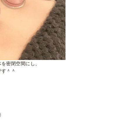
体を密閉空間にし、
です＾＾
善