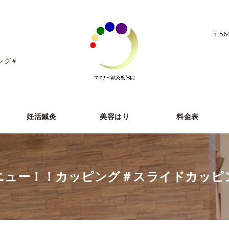
〒56
ング＃
妊活鍼灸
美容はり
料金表
ニュー！！カッピング＃スライドカッピ