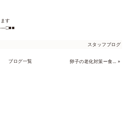
ります
―□■■
スタッフブログ
ブログ一覧
»
卵子の老化対策ー食事ー