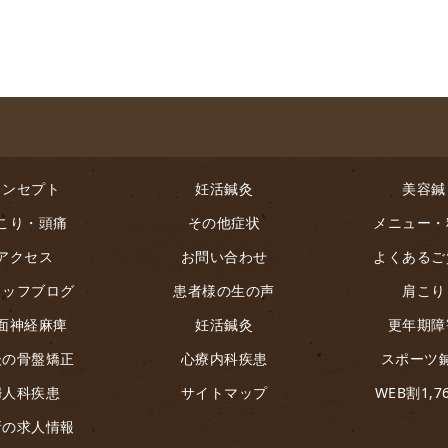
コンセプト
妊活鍼灸
美容鍼
こり・頭痛
その他症状
メニュー・
アクセス
お問い合わせ
よくあるご
タッフブログ
患者様の生の声
肩こり
面神経麻痺
妊活鍼灸
更年期障
後の骨盤矯正
心療内科疾患
スポーツ
婦人科疾患
サイトマップ
WEB割1,7
新の求人情報