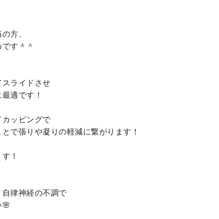
痛の方、
めです＾＾
てスライドさせ
に最適です！
ドカッピングで
ことで張りや凝りの軽減に繋がります！
ます！
・自律神経の不調で
🌸