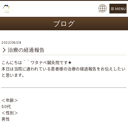
Pow
ere
ブログ
d b
y
2022/06/28
治療の経過報告
こんにちは＾＾ワタナベ鍼灸院です★
本日は当院に通われている患者様の治療の経過報告をお伝えしたい
と思います。
＜年齢＞
50代
＜性別＞
男性