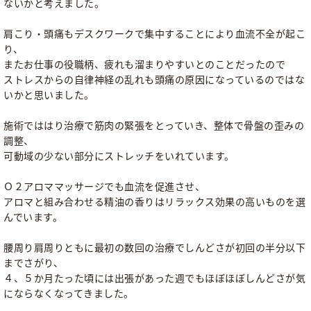
ないかと考えました。
肩こり・頭痛もデスクワークで集中することにより血流不全が起こ
り、
またお仕事の役職柄、疲れも溜まりやすいとのことだったので
ストレスからの自律神経の乱れも頭痛の原因になっているのではな
いかと思いました。
施術でははり治療で筋肉の緊張をとっていき、整体で骨盤の歪みの
調整、
可動域の少ない部分にストレッチをいれています。
Ｏ２アロママッサージでも血流を促進させ、
アロマと組み合わせる精油の香りはリラックス効果の高いものを選
んでいます。
腰周り肩周りともに最初の数回の治療でしんどさが初回の半分以下
までさがり、
４、５か月たった頃には出張があった週でもほぼほぼしんどさが気
にならなくなってきました。