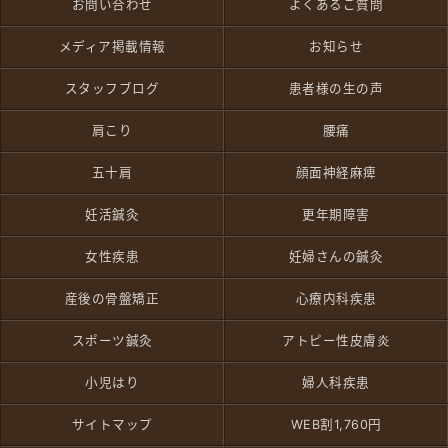
お問い合わせ
よくあるご質問
メディア掲載情報
お知らせ
スタッフブログ
患者様の生の声
肩こり
腰痛
五十肩
顔面神経麻痺
妊活鍼灸
更年期障害
女性疾患
妊婦さんの鍼灸
産後の骨盤矯正
心療内科疾患
スポーツ鍼灸
アトピー性皮膚炎
小児はり
婦人科疾患
サイトマップ
WEB割1,760円