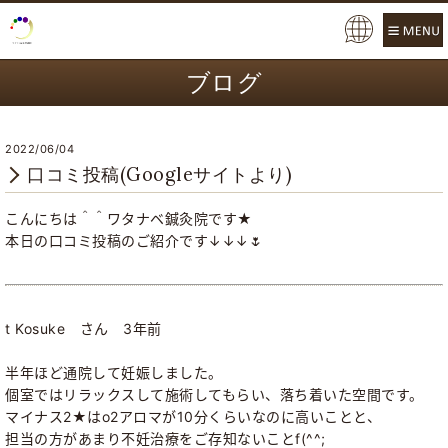
Pow
ere
ブログ
d b
y
2022/06/04
口コミ投稿(Googleサイトより)
こんにちは＾＾ワタナベ鍼灸院です★
本日の口コミ投稿のご紹介です↓↓↓🌷
t Kosuke
さん 3年前
半年ほど通院して妊娠しました。
個室ではリラックスして施術してもらい、
落ち着いた空間です。
マイナス2★はo2アロマが10分くらいなのに高いことと、
担当の方があまり不妊治療をご存知ないことf(^^;