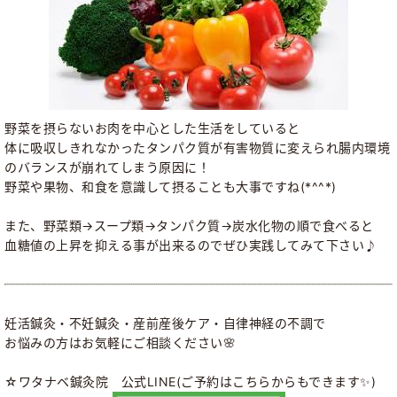
野菜を摂らないお肉を中心とした生活をしていると
体に吸収しきれなかったタンパク質が有害物質に変えられ腸内環境
のバランスが崩れてしまう原因に！
野菜や果物、和食を意識して摂ることも大事ですね(*^^*)
また、野菜類→スープ類→タンパク質→炭水化物の順で食べると
血糖値の上昇を抑える事が出来るのでぜひ実践してみて下さい♪
妊活鍼灸・不妊鍼灸・産前産後ケア・自律神経の不調で
お悩みの方はお気軽にご相談ください🌸
☆ワタナベ鍼灸院 公式LINE(ご予約はこちらからもできます✨)