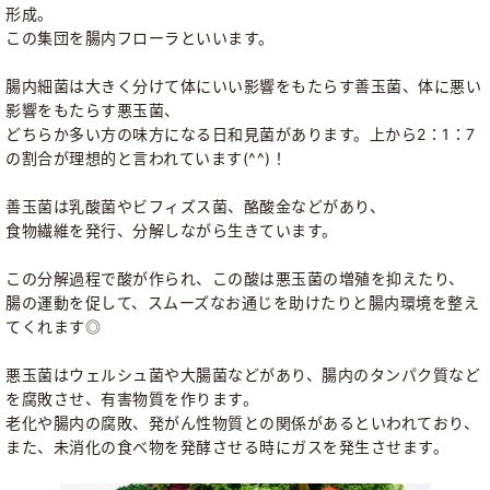
形成。
この集団を腸内フローラといいます。
腸内細菌は大きく分けて体にいい影響をもたらす善玉菌、
体に悪い
影響をもたらす悪玉菌、
どちらか多い方の味方になる日和見菌があります。
上から2：1：7
の割合が理想的と言われています(^^)！
善玉菌は乳酸菌やビフィズス菌、酪酸金などがあり、
食物繊維を発行、分解しながら生きています。
この分解過程で酸が作られ、この酸は悪玉菌の増殖を抑えたり、
腸の運動を促して、スムーズなお通じを助けたりと腸内環境を整え
てくれます◎
悪玉菌はウェルシュ菌や大腸菌などがあり、腸内のタンパク質など
を腐敗させ、有害物質を作ります。
老化や腸内の腐敗、発がん性物質との関係があるといわれており、
また、未消化の食べ物を発酵させる時にガスを発生させます。